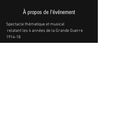
À propos de l'événement
Spectacle thématique et musical

 relatant les 4 années de la Grande Guerre 
1914-18

élaboré à partir de chansons de l’époque.

Partager cet événement
Nous contacter